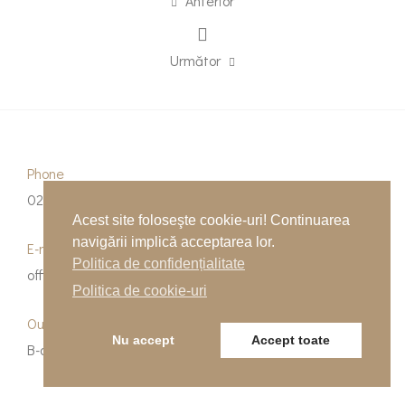
Anterior
Următor
Phone
0262-215334
Acest site foloseşte cookie-uri! Continuarea
navigării implică acceptarea lor.
E-mail
Politica de confidențialitate
office@indfloor.ro
Politica de cookie-uri
Our Address
Nu accept
Accept toate
B-dul Unirii 53, Baia Mare, Maramureș