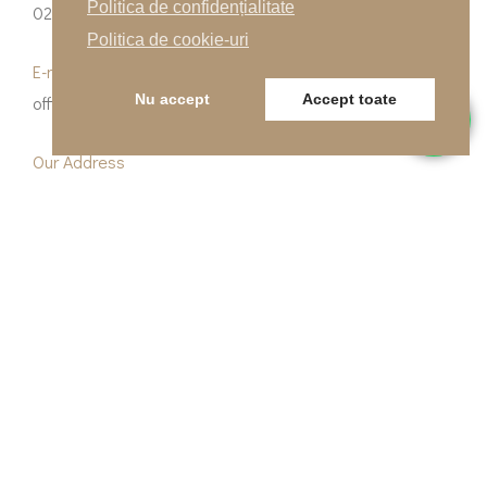
Politica de confidențialitate
0262-215334
Politica de cookie-uri
E-mail
Nu accept
Accept toate
office@indfloor.ro
Our Address
B-dul Unirii 53, Baia Mare, Maramureș
© Copyright 2026 Indfloor Group
Politica de confidențialitate