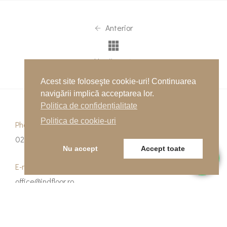
Anterior
Următor
Acest site foloseşte cookie-uri! Continuarea
navigării implică acceptarea lor.
Politica de confidențialitate
Politica de cookie-uri
Phone
0262-215334
Nu accept
Accept toate
E-mail
office@indfloor.ro
Our Address
B-dul Unirii 53, Baia Mare, Maramureș