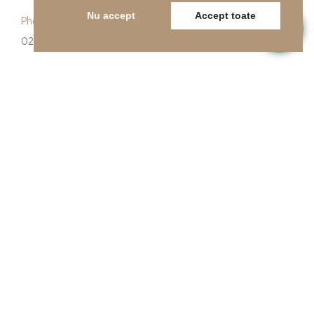
Nu accept
Accept toate
Phone
0262-215334
E-mail
office@indfloor.ro
Our Address
B-dul Unirii 53, Baia Mare, Maramureș
© Copyright 2026 Indfloor Group