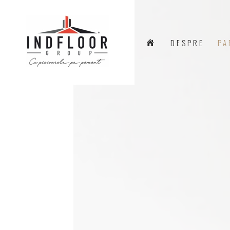
A
DESPRE
PA
C
A
S
Ă