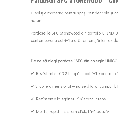
O soluție modernă pentru spații rezidențiale și c
natură.
Pardoselile SPC Stonewood din portofoliul INDF
contemporane potrivite atât amenajărilor reziden
De ce să alegi pardoseli SPC din colecția UNIGO
✔ Rezistente 100% la apă — potrivite pentru ori
✔ Stabile dimensional — nu se dilată, compatibi
✔ Rezistente la zgârieturi și trafic intens
✔ Montaj rapid — sistem click, fără adeziv