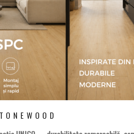
STONEWOOD
ecția UNIGO
— durabilitate remarcabilă, asp