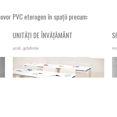
vor PVC eterogen în spații precum:
UNITĂȚI DE ÎNVĂȚĂMÂNT
S
școli, grădinițe
ma