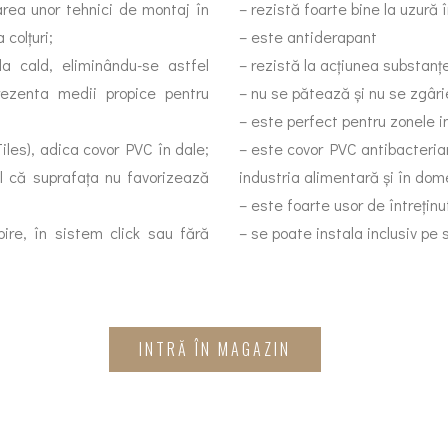
area unor tehnici de montaj în
– rezistă foarte bine la uzură 
 colțuri;
– este antiderapant
a cald, eliminându-se astfel
– rezistă la acțiunea substanț
rezenta medii propice pentru
– nu se pătează și nu se zgâri
– este perfect pentru zonele i
Tiles), adica covor PVC în dale;
– este covor PVC antibacteria
el că suprafața nu favorizează
industria alimentară și în dom
– este foarte usor de întreținu
pire, în sistem click sau fără
– se poate instala inclusiv pe
INTRĂ ÎN MAGAZIN