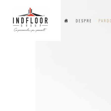
A
DESPRE
PARD
C
A
S
Ă