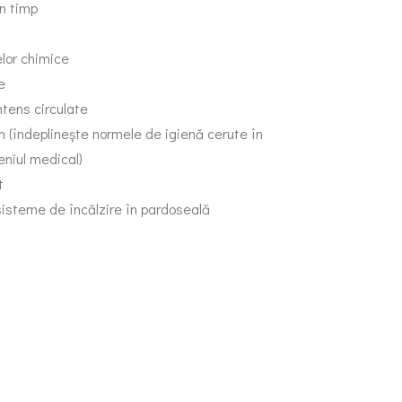
în timp
elor chimice
e
ntens circulate
n (îndeplinește normele de igienă cerute în
eniul medical)
t
 sisteme de încălzire în pardoseală