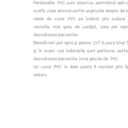
Pardoselile PVC sunt elastice, permițând aplic
scafă, care elimină astfel unghiurile drepte de la
rolele de covor PVC se îmbină prin sudura l
rosturile, mai greu de curățat, care pot rep
dezvoltarea bacteriilor.
Beneficiarii pot opta și pentru LVT (Luxury Vinyl 
și în acest caz imbinările sunt perfecte, astf
dezvoltarea bacteriilor între placile de PVC.
Un covor PVC în dale poate fi instalat prin li
adeziv.