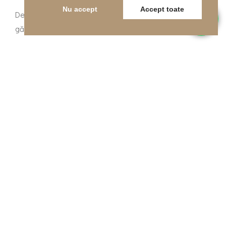
Nu accept
Accept toate
Descriere completă a sistemelor turnate outdoor pot fi
găsite pe site-ul nostru
www.pardoselisport.ro
.
EXEMPLE DE PROIECTE
LOCURI DE JOACĂ
SUPRAFAȚĂ ANTITRAUMĂ
PENTRU LOC DE JOACĂ
LUNGEȘTI, VÂLCEA