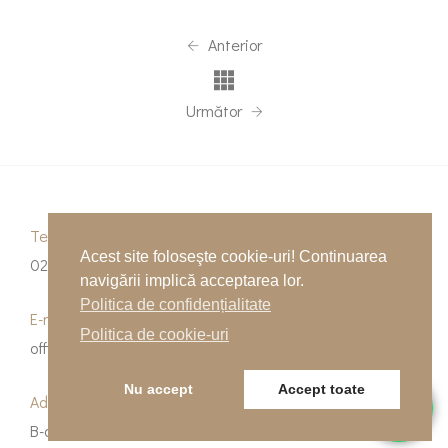
Anterior
Următor
Telefon
Acest site foloseşte cookie-uri! Continuarea
0262-215334
navigării implică acceptarea lor.
Politica de confidențialitate
E-mail
Politica de cookie-uri
office@indfloor.ro
Nu accept
Accept toate
Adresa noastră
B-dul Unirii 53, Baia Mare, Maramureș