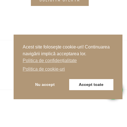
Acest site foloseşte cookie-uri! Continuarea
navigării implică acceptarea lor.
Anterior
Politica de confidențialitate
Politica de cookie-uri
Următor
Nu accept
Accept toate
Telefon
0262-215334