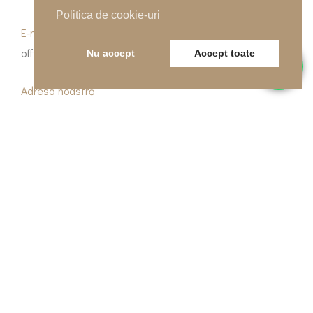
Politica de cookie-uri
E-mail
office@indfloor.ro
Nu accept
Accept toate
Adresa noastră
B-dul Unirii 53, Baia Mare, Maramureș
© Copyright 2026 Indfloor Group
Politica de confidențialitate