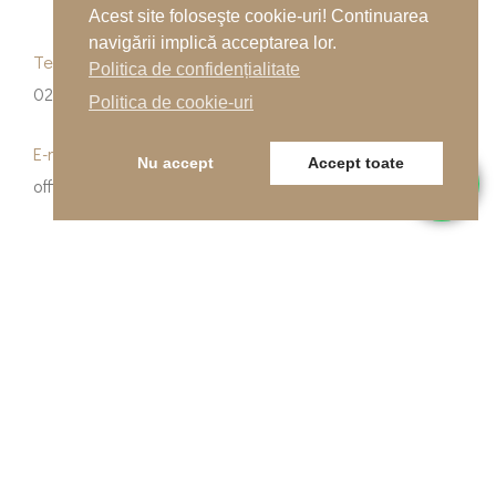
Acest site foloseşte cookie-uri! Continuarea
navigării implică acceptarea lor.
Telefon
Politica de confidențialitate
0262-215334
Politica de cookie-uri
E-mail
Nu accept
Accept toate
office@indfloor.ro
Adresa noastră
B-dul Unirii 53, Baia Mare, Maramureș
© Copyright 2026 Indfloor Group