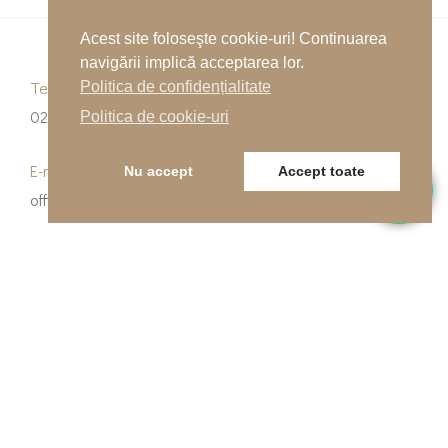
Acest site foloseşte cookie-uri! Continuarea
navigării implică acceptarea lor.
Telefon
Politica de confidențialitate
0262-215334
Politica de cookie-uri
E-mail
Nu accept
Accept toate
office@indfloor.ro
Adresa noastră
B-dul Unirii 53, Baia Mare, Maramureș
© Copyright 2026 Indfloor Group