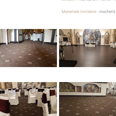
Materiale instalate :
mochetă t