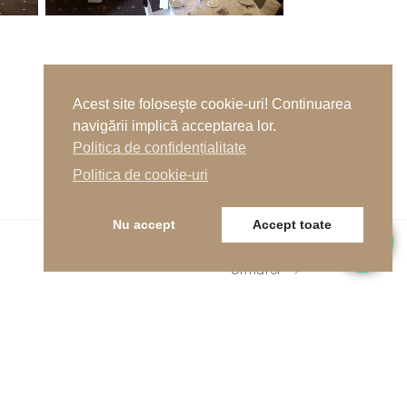
Acest site foloseşte cookie-uri! Continuarea
navigării implică acceptarea lor.
Politica de confidențialitate
Politica de cookie-uri
Nu accept
Accept toate
Următor
resa noastră