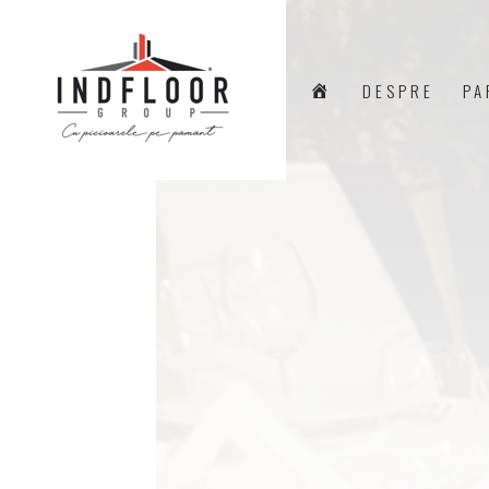
A
DESPRE
PA
C
A
S
Ă