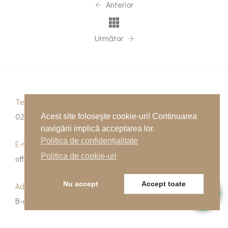
Anterior
Următor
Telefon
0262-215334
Acest site foloseşte cookie-uri! Continuarea
navigării implică acceptarea lor.
Politica de confidențialitate
E-mail
Politica de cookie-uri
office@indfloor.ro
Nu accept
Accept toate
Adresa noastră
B-dul Unirii 53, Baia Mare, Maramureș