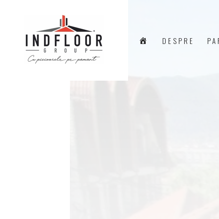
A
DESPRE
PA
C
A
S
Ă