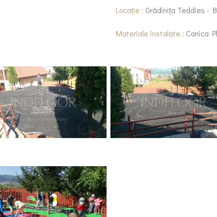
Locație :
Grădinița Teddies - 
Materiale instalate :
Conica P