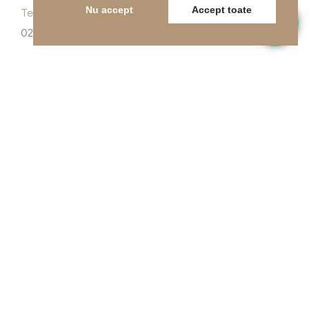
Nu accept
Accept toate
Telefon
0262-215334
E-mail
office@indfloor.ro
Adresa noastră
B-dul Unirii 53, Baia Mare, Maramureș
© Copyright 2026 Indfloor Group