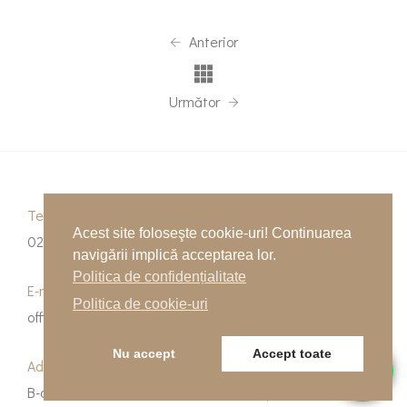
Anterior
Următor
Telefon
Acest site foloseşte cookie-uri! Continuarea
0262-215334
navigării implică acceptarea lor.
Politica de confidențialitate
E-mail
Politica de cookie-uri
office@indfloor.ro
Nu accept
Accept toate
Adresa noastră
B-dul Unirii 53, Baia Mare, Maramureș