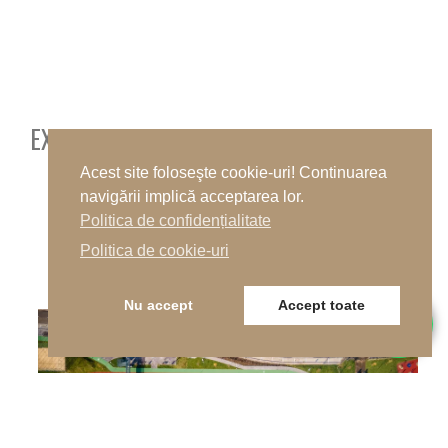
EXEMPLE DE PROIECTE
Acest site foloseşte cookie-uri! Continuarea
navigării implică acceptarea lor.
Politica de confidențialitate
VEZI DIMENSIUNILE TERENURILOR SPORT
Politica de cookie-uri
Nu accept
Accept toate
GAZON SINTETIC
LOCURI DE JOACĂ
PISTE ATLETISM
SPORT OUTDOOR
TERENURI BAZA SPORTIVĂ