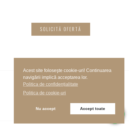
SOLICITĂ OFERTĂ
Acest site foloseşte cookie-uri! Continuarea
navigării implică acceptarea lor.
Politica de confidențialitate
Anterior
Politica de cookie-uri
Următor
Nu accept
Accept toate