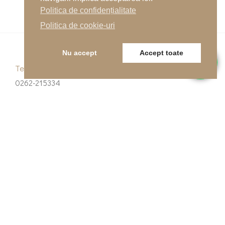
Următor
Politica de confidențialitate
Politica de cookie-uri
Nu accept
Accept toate
Telefon
0262-215334
E-mail
office@indfloor.ro
Adresa noastră
B-dul Unirii 53, Baia Mare, Maramureș