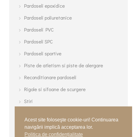
Pardoseli epoxidice
Pardoseli poliuretanice
Pardoseli PVC
Pardoseli SPC
Pardoseli sportive
Piste de atletism si piste de alergare
Reconditionare pardoseli
Rigole si sifoane de scurgere
Stiri
Terenuri cu gazon sintetic
Acest site foloseşte cookie-uri! Continuarea
Terenuri de tenis
navigării implică acceptarea lor.
Politica de confidențialitate
Terenuri turnate multisport