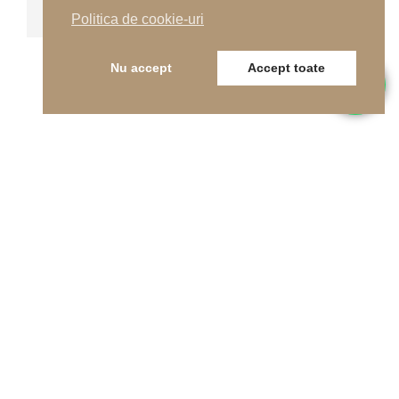
Politica de cookie-uri
Nu accept
Accept toate
Telefon
0262-215334
E-mail
office@indfloor.ro
Adresa noastră
B-dul Unirii 53, Baia Mare, Maramureș