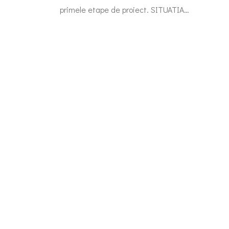
primele etape de proiect. SITUATIA…
Telefon
0262-215334