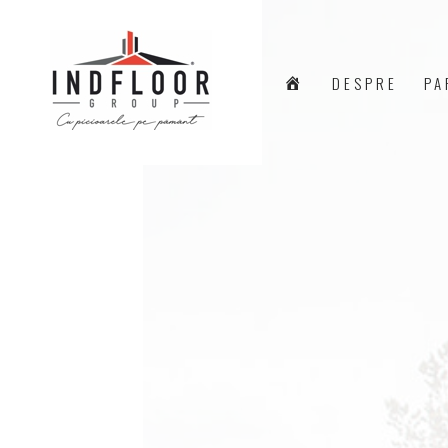
A
DESPRE
PA
C
A
S
Ă