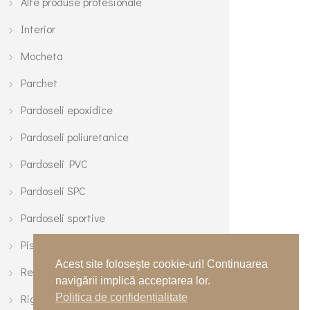
Alte produse profesionale
Interior
Mocheta
Parchet
Pardoseli epoxidice
Pardoseli poliuretanice
Pardoseli PVC
Pardoseli SPC
Pardoseli sportive
Piste de atletism si piste de alergare
Acest site foloseşte cookie-uri! Continuarea
Reconditionare pardoseli
navigării implică acceptarea lor.
Politica de confidențialitate
Rigole si sifoane de scurgere