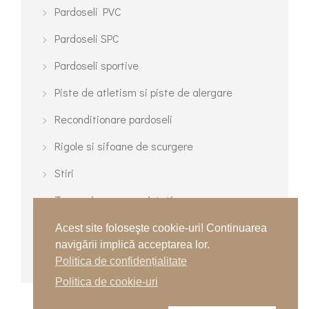
Pardoseli PVC
Pardoseli SPC
Pardoseli sportive
Piste de atletism si piste de alergare
Reconditionare pardoseli
Rigole si sifoane de scurgere
Stiri
Terenuri cu gazon sintetic
Terenuri de tenis
Acest site foloseşte cookie-uri! Continuarea
navigării implică acceptarea lor.
Terenuri turnate multisport
Politica de confidențialitate
Politica de cookie-uri