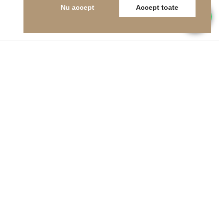
Nu accept
Accept toate
Telefon
0262-215334
E-mail
office@indfloor.ro
Adresa noastră
B-dul Unirii 53, Baia Mare, Maramureș