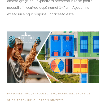
aleasă greșit sau exploatată necorespunzător poate
necesita înlocuirea după numai 5–7 ani. Așadar, nu
există un singur răspuns, iar acesta este...
PARDOSELI PVC
,
PARDOSELI SPC
,
PARDOSELI SPORTIVE
,
STIRI
,
TERENURI CU GAZON SINTETIC
,