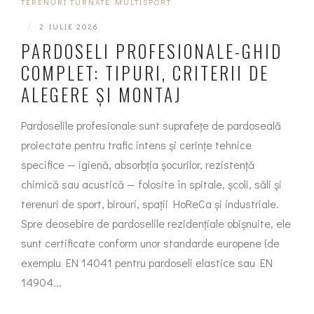
TERENURI TURNATE MULTISPORT
|
2 IULIE 2026
PARDOSELI PROFESIONALE-GHID
COMPLET: TIPURI, CRITERII DE
ALEGERE ȘI MONTAJ
Pardoselile profesionale sunt suprafețe de pardoseală
proiectate pentru trafic intens și cerințe tehnice
specifice — igienă, absorbția șocurilor, rezistență
chimică sau acustică — folosite în spitale, școli, săli și
terenuri de sport, birouri, spații HoReCa și industriale.
Spre deosebire de pardoselile rezidențiale obișnuite, ele
sunt certificate conform unor standarde europene (de
exemplu EN 14041 pentru pardoseli elastice sau EN
14904...