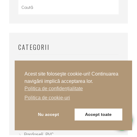
for:
CATEGORII
Alte produse profesionale
Acest site foloseşte cookie-uri! Continuarea
Interior
navigării implică acceptarea lor.
Mocheta
Politica de confidențialitate
Politica de cookie-uri
Parchet
Pardoseli epoxidice
Nu accept
Accept toate
Pardoseli poliuretanice
Pardoseli PVC