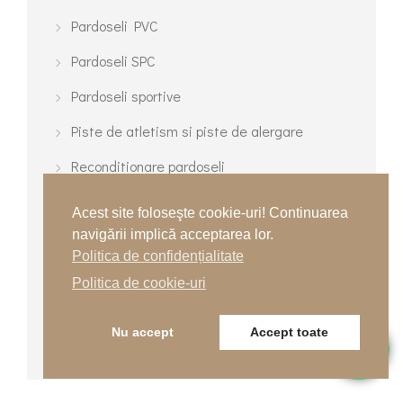
Pardoseli PVC
Pardoseli SPC
Pardoseli sportive
Piste de atletism si piste de alergare
Reconditionare pardoseli
Rigole si sifoane de scurgere
Acest site foloseşte cookie-uri! Continuarea
navigării implică acceptarea lor.
Stiri
Politica de confidențialitate
Terenuri cu gazon sintetic
Politica de cookie-uri
Terenuri de tenis
Nu accept
Accept toate
Terenuri turnate multisport