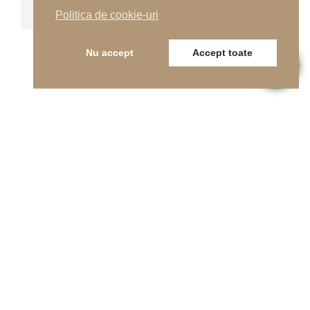
Politica de cookie-uri
Nu accept
Accept toate
Telefon
0262-215334
E-mail
office@indfloor.ro
Adresa noastră
B-dul Unirii 53, Baia Mare, Maramureș