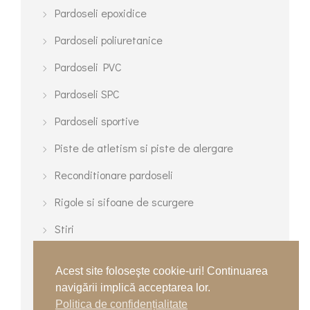
Pardoseli epoxidice
Pardoseli poliuretanice
Pardoseli PVC
Pardoseli SPC
Pardoseli sportive
Piste de atletism si piste de alergare
Reconditionare pardoseli
Rigole si sifoane de scurgere
Stiri
Terenuri cu gazon sintetic
Acest site foloseşte cookie-uri! Continuarea
Terenuri de tenis
navigării implică acceptarea lor.
Politica de confidențialitate
Terenuri turnate multisport