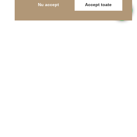
Nu accept
Accept toate
Telefon
0262-215334
E-mail
office@indfloor.ro
Adresa noastră
B-dul Unirii 53, Baia Mare, Maramureș