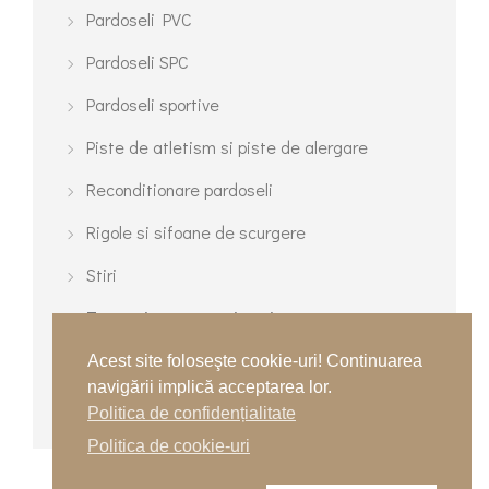
Pardoseli PVC
Pardoseli SPC
Pardoseli sportive
Piste de atletism si piste de alergare
Reconditionare pardoseli
Rigole si sifoane de scurgere
Stiri
Terenuri cu gazon sintetic
Terenuri de tenis
Acest site foloseşte cookie-uri! Continuarea
navigării implică acceptarea lor.
Terenuri turnate multisport
Politica de confidențialitate
Politica de cookie-uri