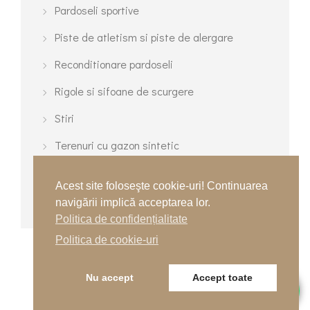
Pardoseli sportive
Piste de atletism si piste de alergare
Reconditionare pardoseli
Rigole si sifoane de scurgere
Stiri
Terenuri cu gazon sintetic
Terenuri de tenis
Acest site foloseşte cookie-uri! Continuarea
Terenuri turnate multisport
navigării implică acceptarea lor.
Politica de confidențialitate
Politica de cookie-uri
Nu accept
Accept toate