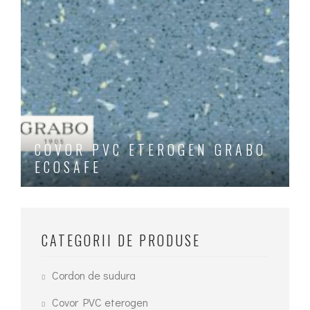
COVOR PVC ETEROGEN GRABO
ECOSAFE
Acest
produs
are
CATEGORII DE PRODUSE
mai
multe
Cordon de sudura
variații.
Covor PVC eterogen