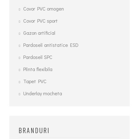
Opțiunile
Covor PVC omogen
pot
fi
Covor PVC sport
alese
Gazon artificial
în
pagina
Pardoseli antistatice ESD
produsului.
Pardoseli SPC
Plinta flexibila
Tapet PVC
Underlay mocheta
BRANDURI