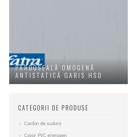
PARDOSEALĂ OMOGENĂ
ANTISTATICĂ GARIS HSD
Acest
produs
are
CATEGORII DE PRODUSE
mai
multe
Cordon de sudura
variații.
Covor PVC eterogen