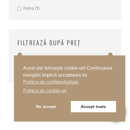
Fatra
(1)
FILTREAZĂ DUPĂ PREȚ
Preț:
40 lei
—
50 lei
Preț
Preț
FILTREAZĂ
Acest site foloseşte cookie-uri! Continuarea
navigării implică acceptarea lor.
minim
maxim
Politica de confidențialitate
Politica de cookie-uri
Nu accept
Accept toate