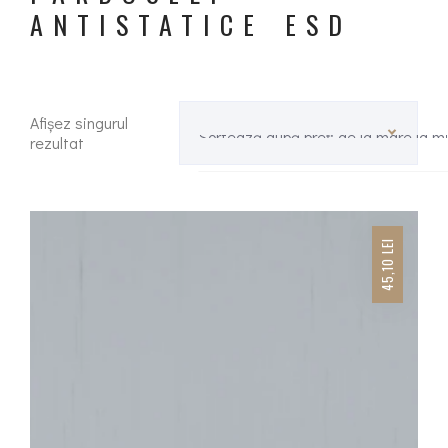
ANTISTATICE ESD
Afișez singurul
Sortează după preț: de la mare la m
rezultat
LEI
45,10