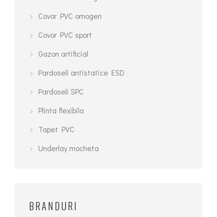
Opțiunile
Covor PVC omogen
pot
fi
Covor PVC sport
alese
Gazon artificial
în
pagina
Pardoseli antistatice ESD
produsului.
Pardoseli SPC
Plinta flexibila
Tapet PVC
Underlay mocheta
BRANDURI