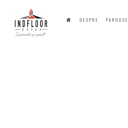
A
DESPRE
PARDOSE
C
A
S
Ă