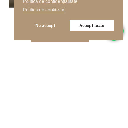
Politica de confidențialitate
Politica de cookie-uri
Nu accept
Accept toate
SOLICITĂ OFERTA
Telefon
0262-215334
E-mail
office@indfloor.ro
Adresa noastră
B-dul Unirii 53, Baia Mare, Maramureș