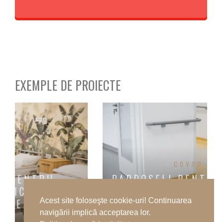
EXEMPLE DE PROIECTE
COVOR PVC
PARDOSELI PENTRU SPITAL D
OPE
BOLI INFECȚIOASE ȘI
PSIHIATRIE BAIA MARE
Acest site foloseşte cookie-uri! Continuarea
navigării implică acceptarea lor.