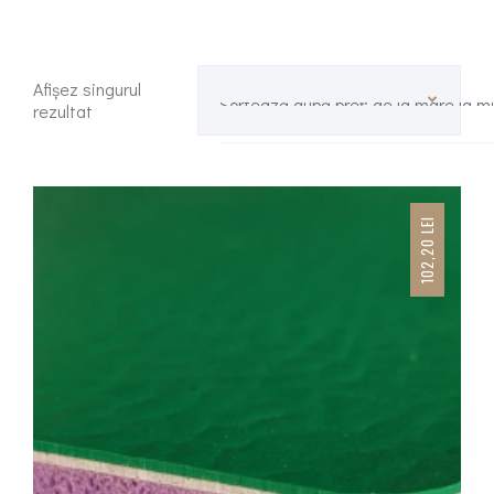
Afișez singurul
Sortează după preț: de la mare la m
rezultat
LEI
102,20