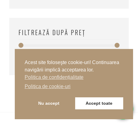
FILTREAZĂ DUPĂ PREȚ
Preț:
100 lei
—
110 lei
Preț
Preț
FILTREAZĂ
Acest site foloseşte cookie-uri! Continuarea
minim
maxim
navigării implică acceptarea lor.
Politica de confidențialitate
Politica de cookie-uri
Nu accept
Accept toate
Telefon