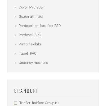
fi
Covor PVC sport
alese
Gazon artificial
în
pagina
Pardoseli antistatice ESD
produsului.
Pardoseli SPC
Plinta flexibila
Tapet PVC
Underlay mocheta
BRANDURI
Trioflor Indfloor Group
(1)