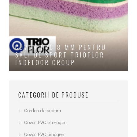
COVOR PVC 8 MM PENTRU
SĂLI DE SPORT TRIOFLOR
INDFLOOR GROUP
Acest
produs
are
CATEGORII DE PRODUSE
mai
multe
Cordon de sudura
variații.
Covor PVC eterogen
Opțiunile
Covor PVC omogen
pot