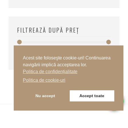
FILTREAZĂ DUPĂ PREȚ
Preț:
50 lei
—
60 lei
Preț
Preț
FILTREAZĂ
Acest site foloseşte cookie-uri! Continuarea
minim
maxim
navigării implică acceptarea lor.
Politica de confidențialitate
Politica de cookie-uri
Nu accept
Accept toate
Telefon