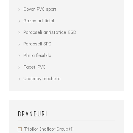
fi
Covor PVC sport
alese
Gazon artificial
în
pagina
Pardoseli antistatice ESD
produsului.
Pardoseli SPC
Plinta flexibila
Tapet PVC
Underlay mocheta
BRANDURI
Trioflor Indfloor Group
(1)