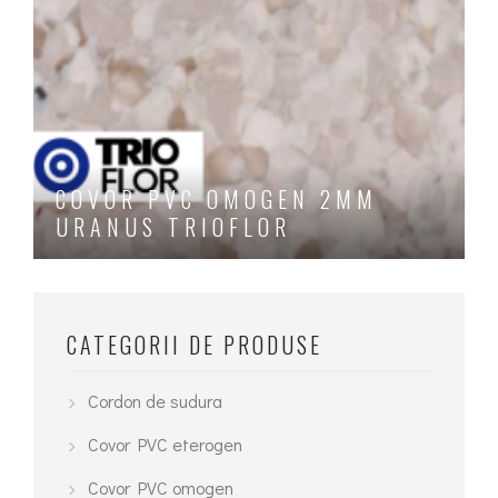
COVOR PVC OMOGEN 2MM
URANUS TRIOFLOR
Acest
produs
are
CATEGORII DE PRODUSE
mai
multe
Cordon de sudura
variații.
Covor PVC eterogen
Opțiunile
Covor PVC omogen
pot