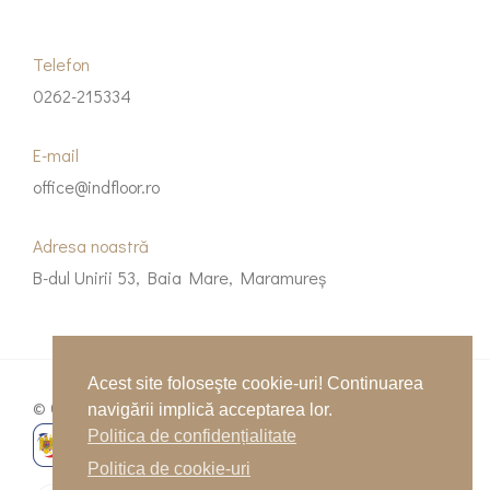
variații.
Opțiunile
Telefon
pot
0262-215334
fi
alese
E-mail
în
office@indfloor.ro
pagina
produsului.
Adresa noastră
B-dul Unirii 53, Baia Mare, Maramureș
Acest site foloseşte cookie-uri! Continuarea
© Copyright 2026 Indfloor Group
navigării implică acceptarea lor.
Politica de confidențialitate
Politica de cookie-uri