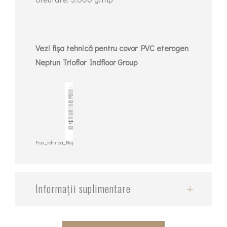
Vezi fișa tehnică pentru covor PVC eterogen
Neptun Trioflor Indfloor Group
Fisa_tehnica_Neptun_eterogen_Trioflor_Indfloor
Informații suplimentare