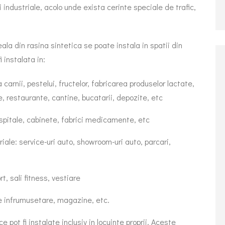
i industriale, acolo unde exista cerinte speciale de trafic,
la din rasina sintetica se poate instala in spatii din
 instalata in:
carnii, pestelui, fructelor, fabricarea produselor lactate,
e, restaurante, cantine, bucatarii, depozite, etc
spitale, cabinete, fabrici medicamente, etc
riale: service-uri auto, showroom-uri auto, parcari,
t, sali fitness, vestiare
e infrumusetare, magazine, etc.
 pot fi instalate inclusiv in locuinte proprii. Aceste