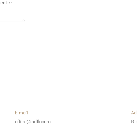
mentez.
E-mail
Ad
office@indfloor.ro
B-