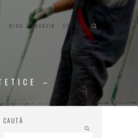
U
BLOG
MAGAZIN
CONTACT
TETICE –
CAUTĂ
Search
for: