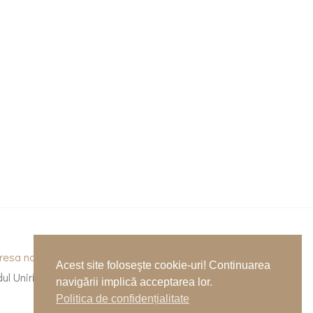
resa noastră
Acest site foloseşte cookie-uri! Continuarea
dul Unirii 53, Baia Mare, Maramureș
navigării implică acceptarea lor.
Politica de confidențialitate