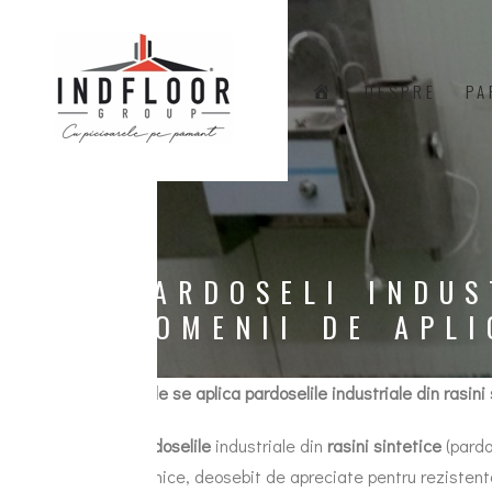
A
DESPRE
PA
C
A
S
Ă
PARDOSELI INDUS
DOMENII DE APLI
Unde se aplica pardoselile industriale din rasini
Pardoselile
industriale din
rasini sintetice
(pardo
tehnice, deosebit de apreciate pentru rezistenta