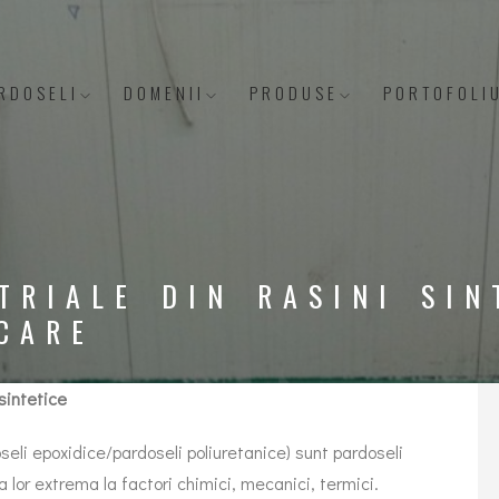
RDOSELI
DOMENII
PRODUSE
PORTOFOLI
TRIALE DIN RASINI SIN
CARE
 sintetice
seli epoxidice/pardoseli poliuretanice) sunt pardoseli
 lor extrema la factori chimici, mecanici, termici.