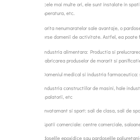
De cele mai multe ori, ele sunt instalate in spati
temperatura, etc.
Datorita nenumaratelor sale avantaje, o pardosea
diverse domenii de activitate. Astfel, ea poate fi
Industria alimentara: Productia si prelucrarea 
fabricarea produselor de morarit si panificati
Domeniul medical si industria farmaceutica: 
Industria constructiilor de masini, hale indust
spalatorii, etc
Invatamant si sport: sali de clasa, sali de spor
Spatii comerciale: centre comerciale, saloan
Pardoselile epoxidice sau pardoselile poliuretanice