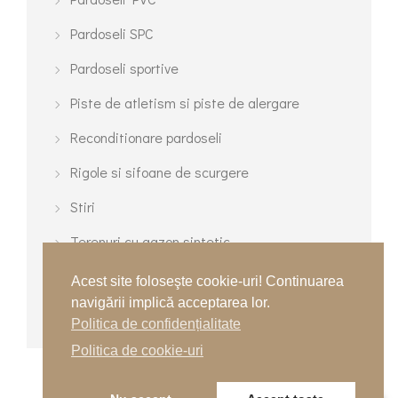
Pardoseli SPC
Pardoseli sportive
Piste de atletism si piste de alergare
Reconditionare pardoseli
Rigole si sifoane de scurgere
Stiri
Terenuri cu gazon sintetic
Terenuri de tenis
Acest site foloseşte cookie-uri! Continuarea
navigării implică acceptarea lor.
Terenuri turnate multisport
Politica de confidențialitate
Politica de cookie-uri