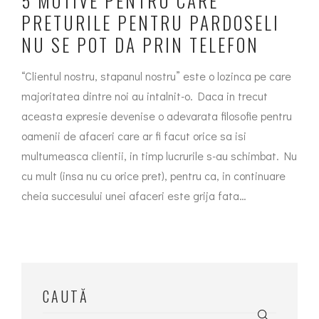
5 MOTIVE PENTRU CARE
PRETURILE PENTRU PARDOSELI
NU SE POT DA PRIN TELEFON
“Clientul nostru, stapanul nostru” este o lozinca pe care
majoritatea dintre noi au intalnit-o. Daca in trecut
aceasta expresie devenise o adevarata filosofie pentru
oamenii de afaceri care ar fi facut orice sa isi
multumeasca clientii, in timp lucrurile s-au schimbat. Nu
cu mult (insa nu cu orice pret), pentru ca, in continuare
cheia succesului unei afaceri este grija fata…
CAUTĂ
Search