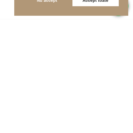
Nu accept
Accept toate
Telefon
0262-215334
E-mail
office@indfloor.ro
Adresa noastră
B-dul Unirii 53, Baia Mare, Maramureș