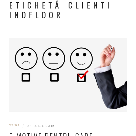
ETICHETĂ CLIENTI
INDFLOOR
STIRI
|
21 IULIE 2016