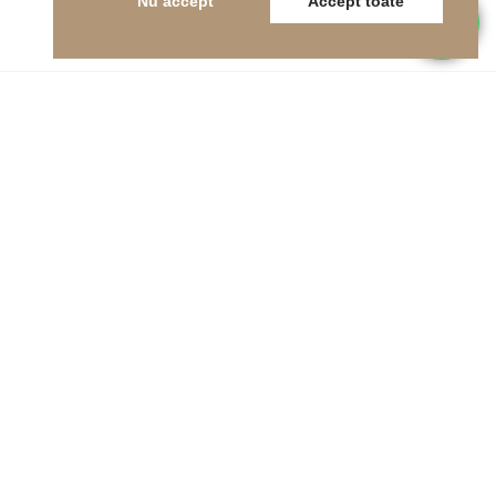
Nu accept
Accept toate
Telefon
0262-215334
E-mail
office@indfloor.ro
Adresa noastră
B-dul Unirii 53, Baia Mare, Maramureș