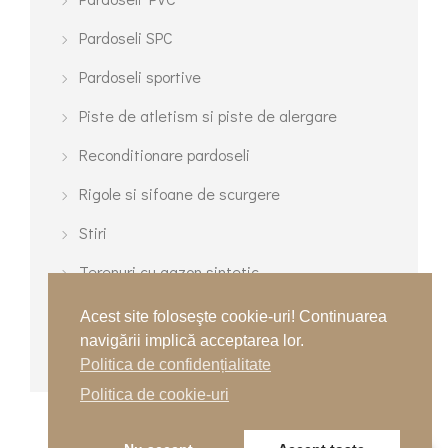
Pardoseli SPC
Pardoseli sportive
Piste de atletism si piste de alergare
Reconditionare pardoseli
Rigole si sifoane de scurgere
Stiri
Terenuri cu gazon sintetic
Terenuri de tenis
Acest site foloseşte cookie-uri! Continuarea
navigării implică acceptarea lor.
Terenuri turnate multisport
Politica de confidențialitate
Politica de cookie-uri