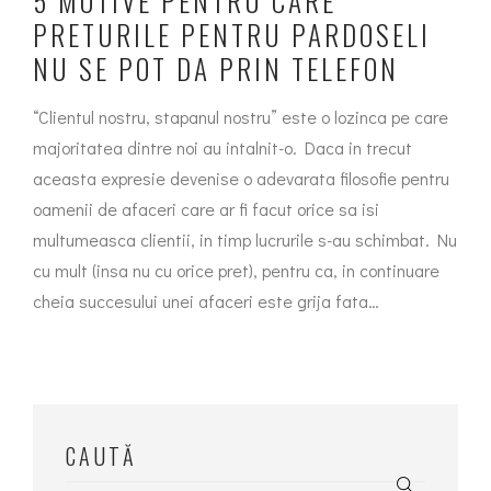
5 MOTIVE PENTRU CARE
PRETURILE PENTRU PARDOSELI
NU SE POT DA PRIN TELEFON
“Clientul nostru, stapanul nostru” este o lozinca pe care
majoritatea dintre noi au intalnit-o. Daca in trecut
aceasta expresie devenise o adevarata filosofie pentru
oamenii de afaceri care ar fi facut orice sa isi
multumeasca clientii, in timp lucrurile s-au schimbat. Nu
cu mult (insa nu cu orice pret), pentru ca, in continuare
cheia succesului unei afaceri este grija fata…
CAUTĂ
Search