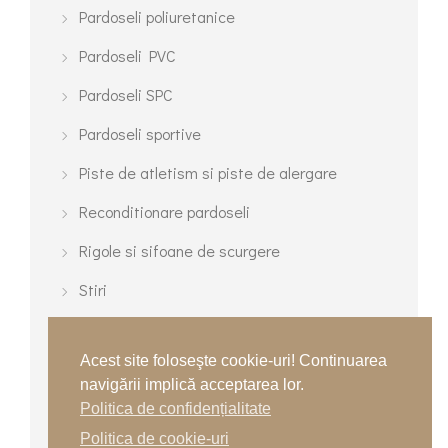
Pardoseli poliuretanice
Pardoseli PVC
Pardoseli SPC
Pardoseli sportive
Piste de atletism si piste de alergare
Reconditionare pardoseli
Rigole si sifoane de scurgere
Stiri
Terenuri cu gazon sintetic
Acest site foloseşte cookie-uri! Continuarea
Terenuri de tenis
navigării implică acceptarea lor.
Terenuri turnate multisport
Politica de confidențialitate
Politica de cookie-uri