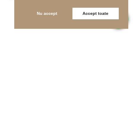
Nu accept
Accept toate
Telefon
0262-215334
E-mail
office@indfloor.ro
Adresa noastră
B-dul Unirii 53, Baia Mare, Maramureș