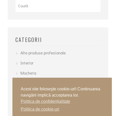
for:
CATEGORII
Alte produse profesionale
Interior
Mocheta
Parchet
Acest site foloseşte cookie-uri! Continuarea
Pardoseli epoxidice
navigării implică acceptarea lor.
Politica de confidențialitate
Pardoseli poliuretanice
Politica de cookie-uri
Pardoseli PVC