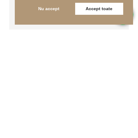
Pardoseli SPC
Nu accept
Accept toate
Pardoseli sportive
Piste de atletism si piste de alergare
Reconditionare pardoseli
Rigole si sifoane de scurgere
Stiri
Terenuri cu gazon sintetic
Terenuri de tenis
Terenuri turnate multisport