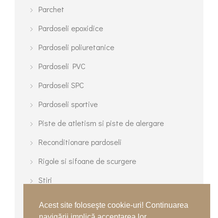
Parchet
Pardoseli epoxidice
Pardoseli poliuretanice
Pardoseli PVC
Pardoseli SPC
Pardoseli sportive
Piste de atletism si piste de alergare
Reconditionare pardoseli
Rigole si sifoane de scurgere
Stiri
Terenuri cu gazon sintetic
Acest site foloseşte cookie-uri! Continuarea
Terenuri de tenis
navigării implică acceptarea lor.