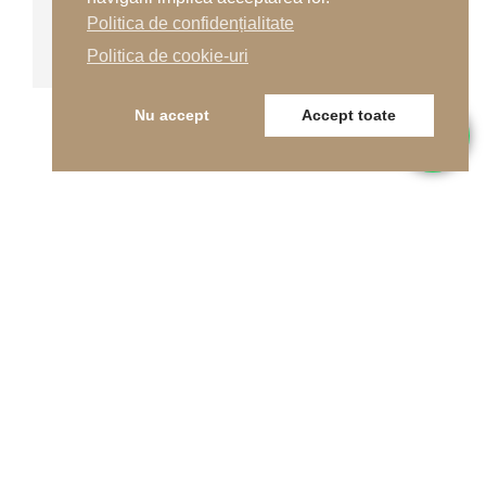
Politica de confidențialitate
Terenuri turnate multisport
Politica de cookie-uri
Nu accept
Accept toate
Telefon
0262-215334
E-mail
office@indfloor.ro
Adresa noastră