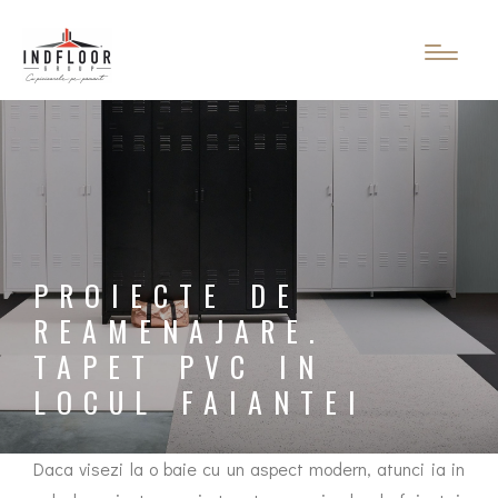
PROIECTE DE
REAMENAJARE.
TAPET PVC IN
LOCUL FAIANTEI
Daca visezi la o baie cu un aspect modern, atunci ia in