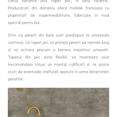
calcul varianta unui tapet pvc, in locul faiantei.
Producatorii din domeniu ofera modele frumoase cu
proprietati de impermeabilitate, fabricate in mod
special pentru bai.
Stim ca peretii din baie sunt predispusi la umezeala
continua. Un tapet pvc va proteja peretii pe termen lung
si va actiona precum o bariera impotriva umezelii.
Tapetul din pvc este flexibil, se monteaza usor
(recomandam totusi un montaj calificat) si te poate
scuti de eventuale cheltuieli aparute in urma deteriorarii
peretilor.