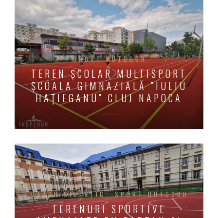
SPORT OUTDOOR
TEREN ȘCOLAR MULTISPORT
ȘCOALA GIMNAZIALĂ ”IULIU
HAȚIEGANU” CLUJ NAPOCA
GAZON SINTETIC
SPORT OUTDOOR
TERENURI SPORTIVE