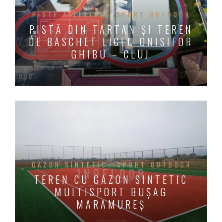
PISTE ATLETISM
SPORT OUTDOOR
PISTĂ DIN TARTAN ȘI TEREN
DE BASCHET LICEU ONISIFOR
GHIBU – CLUJ
GAZON SINTETIC
SPORT OUTDOOR
TEREN CU GAZON SINTETIC
MULTISPORT BUȘAG
MARAMUREȘ