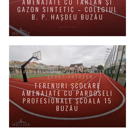
AMENAJATE CU TARTAN ȘI
GAZON SINTETIC – COLEGIUL
B. P. HAȘDEU BUZĂU
GAZON SINTETIC
PISTE ATLETISM
SPORT OUTDOOR
TERENURI ȘCOLARE
AMENAJATE CU PARDOSELI
PROFESIONALE ȘCOALA 15
BUZĂU