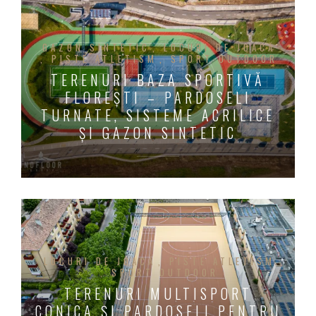
GAZON SINTETIC
LOCURI DE JOACĂ
PISTE ATLETISM
SPORT OUTDOOR
TERENURI BAZA SPORTIVĂ
FLOREȘTI – PARDOSELI
TURNATE, SISTEME ACRILICE
ȘI GAZON SINTETIC
LOCURI DE JOACĂ
PISTE ATLETISM
SPORT OUTDOOR
TERENURI MULTISPORT
CONICA ȘI PARDOSELI PENTRU