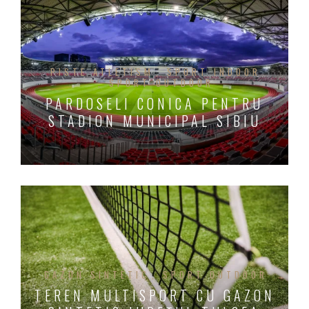
PISTE ATLETISM
SPORT INDOOR
SPORT OUTDOOR
PARDOSELI CONICA PENTRU
STADION MUNICIPAL SIBIU
GAZON SINTETIC
SPORT OUTDOOR
TEREN MULTISPORT CU GAZON