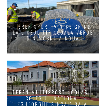
SPORT OUTDOOR
TEREN SPORTIV NIKE GRIND
LA LICEUL TIP ȘCOALĂ VERDE
DIN MOȘNIȚA NOUĂ
SPORT OUTDOOR
TEREN MULTISPORT ȘCOLAR –
COLEGIUL NAȚIONAL
”GHEORGHE ȘINCAI” BAIA