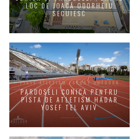
LOC DE JOACĂ ODORHEIU
SECUIESC
PISTE ATLETISM
SPORT OUTDOOR
PARDOSELI CONICA PENTRU
PISTA DE ATLETISM HADAR
YOSEF TEL AVIV