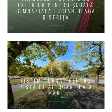
EXTERIOR PENTRU ȘCOALA
GIMNAZIALĂ LUCIAN BLAGA
BISTRIȚA
SPORT OUTDOOR
SISTEM TURNAT PENTRU
PISTĂ DE ALERGARE BAIA
MARE