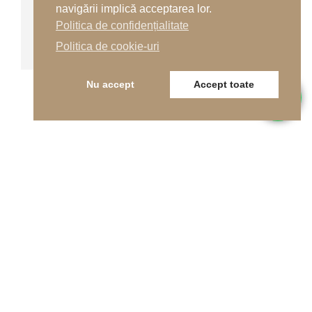
navigării implică acceptarea lor.
Terenuri de tenis
Politica de confidențialitate
Terenuri turnate multisport
Politica de cookie-uri
Nu accept
Accept toate
Telefon
0262-215334
E-mail
office@indfloor.ro